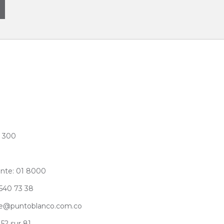
7 300
iente: 01 8000
 540 73 38
ente@puntoblanco.com.co
52 sur 81