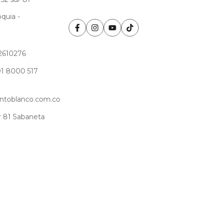
quia -
Facebook
Instagram
Youtube
Tiktok
2610276
 01 8000 517
untoblanco.com.co
r 81 Sabaneta
a