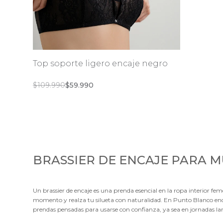
COMPLEMENTOS
d
ACCESORIOS Y
Bolsos
COMPLEMENTOS
L
Estuches
Morrales y bolsos
Gafas
Correas y cinturones
Top soporte ligero encaje negro
Bisutería
Estuches
Accesorios de
Gorras
Precio
$109.990
Descuento
$59.990
bienestar
Gafas
Cuidado capilar
Gorras
BRASSIER DE ENCAJE PARA 
Un brassier de encaje es una prenda esencial en la ropa interior fe
momento y realza tu silueta con naturalidad. En Punto Blanco encue
prendas pensadas para usarse con confianza, ya sea en jornadas l