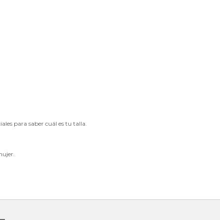
les para saber cuál es tu talla.
mujer
.