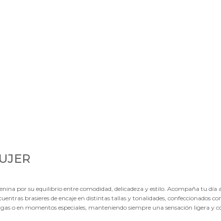
eportivas
Loungewear
oungewear
MUJER
menina por su equilibrio entre comodidad, delicadeza y estilo. Acompaña tu día a
ntras brasieres de encaje en distintas tallas y tonalidades, confeccionados co
argas o en momentos especiales, manteniendo siempre una sensación ligera y c