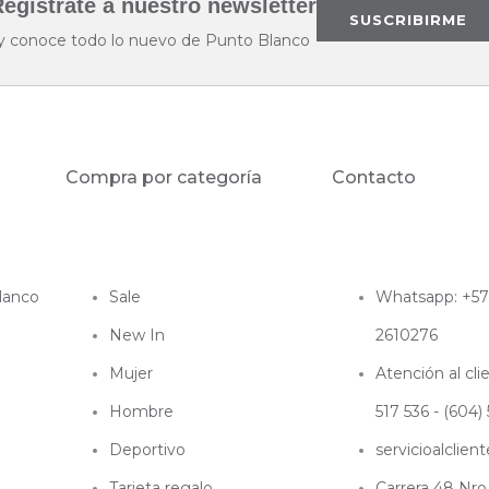
egístrate a nuestro newsletter
SUSCRIBIRME
y conoce todo lo nuevo de Punto Blanco
Compra por categoría
Contacto
lanco
Sale
Whatsapp: +5
New In
2610276
Mujer
Atención al cl
Hombre
517 536 - (604)
Deportivo
servicioalcli
Tarjeta regalo
Carrera 48 Nro 